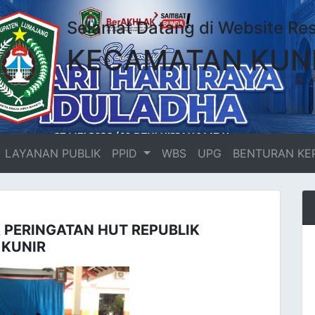
Selamat Datang di Website Re
KECAMATAN KUN
LAYANAN PUBLIK
PPID
WBS
UPG
BENTURAN KE
 PERINGATAN HUT REPUBLIK
 KUNIR