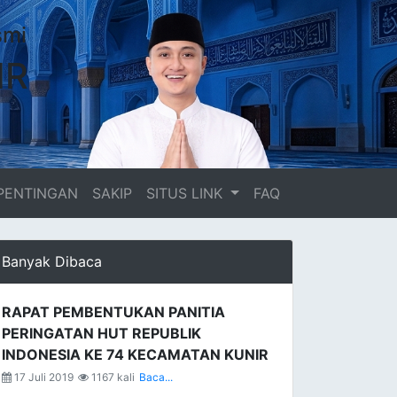
smi
IR
PENTINGAN
SAKIP
SITUS LINK
FAQ
Banyak Dibaca
RAPAT PEMBENTUKAN PANITIA
PERINGATAN HUT REPUBLIK
INDONESIA KE 74 KECAMATAN KUNIR
17 Juli 2019
1167 kali
Baca...